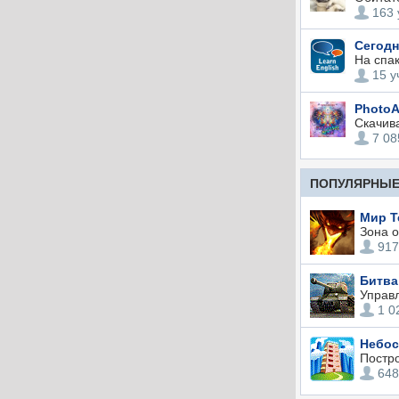
163 
Сегодн
На спак
15 у
PhotoA
Скачив
7 08
ПОПУЛЯРНЫЕ 
Мир Т
Зона о
917
Битва
Управл
1 0
Небос
Постро
648