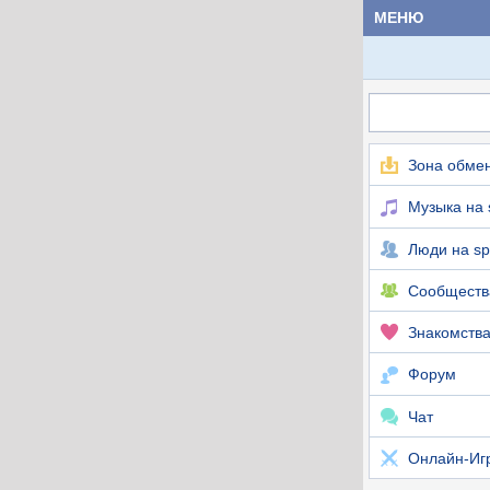
МЕНЮ
Зона обмен
Музыка на 
Люди на s
Сообществ
Знакомства
Форум
Чат
Онлайн-Иг