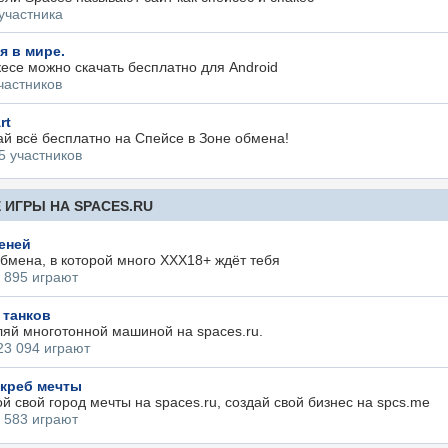
участника
я в мире.
есе можно скачать бесплатно для Android
частников
rt
ай всё бесплатно на Спейсе в Зоне обмена!
5 участников
ИГРЫ НА SPACES.RU
еней
бмена, в которой много XXX18+ ждёт тебя
 895 играют
 танков
яй многотонной машиной на spaces.ru.
23 094 играют
креб мечты
й свой город мечты на spaces.ru, создай свой бизнес на spcs.me
 583 играют