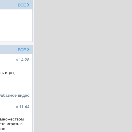
ВСЕ
ВСЕ
в 14:28
ть игры,
Забавное видео
в 11:44
о множеством
те играть в
ian.