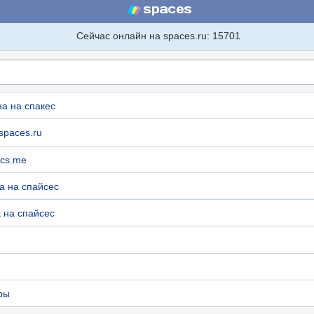
Сейчас онлайн на spaces.ru: 15701
а на спакес
spaces.ru
pcs.me
а на спайсес
 на спайсес
ры