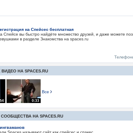
егистрация на Спейсес бесплатная
а Спейсе вы быстро найдёте множество друзей, и даже можете поз
евушками в разделе Знакомства на spaces.ru
Телефон
ВИДЕО НА SPACES.RU
Все
:54
0:33
 СООБЩЕСТВА НА SPACES.RU
ингваманов
ли Spaces называют сайт как спейсес и спакес