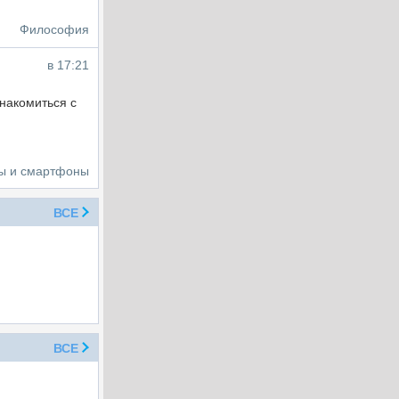
Философия
в 17:21
накомиться с
ы и смартфоны
ВСЕ
ВСЕ