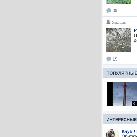
39
Spaces
Р
Н
д
15
ПОПУЛЯРНЫЕ 
0
ИНТЕРЕСНЫЕ
Клуб Л
Обитате