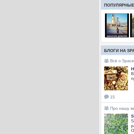
ПОПУЛЯРНЫЕ
БЛОГИ НА SP
Всё о Space
Н
В
п
15
Про нашу ж
S
S
р
О